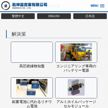
解決策
高圧絶縁検知盤
MENU
繁體中文
ENGLISH
日本語
解決策
高圧絶縁検知盤
エンジニアリング車両の
バッテリー電源
鉛蓄電池に代わるリチウ
アルミホイルパッケージ
ム電池
セルモジュール