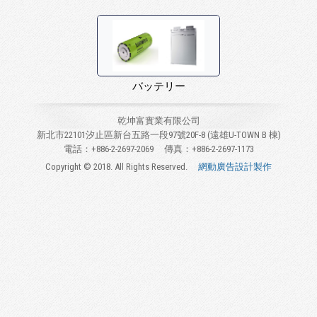
バッテリー
乾坤富實業有限公司
新北市22101汐止區新台五路一段97號20F-8 (遠雄U-TOWN B 棟)
電話：+886-2-2697-2069
傳真：+886-2-2697-1173
Copyright © 2018. All Rights Reserved.
網動廣告設計製作